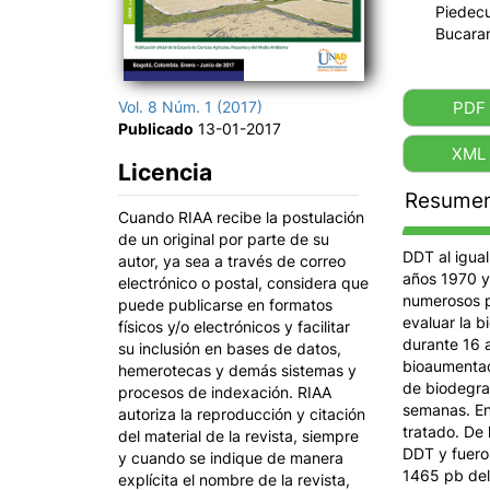
Piedecu
Bucara
Vol. 8 Núm. 1 (2017)
PDF
Publicado
13-01-2017
XML
Licencia
Resume
Cuando RIAA recibe la postulación
de un original por parte de su
DDT al igual
autor, ya sea a través de correo
años 1970 y
electrónico o postal, considera que
numerosos p
puede publicarse en formatos
evaluar la 
físicos y/o electrónicos y facilitar
durante 16 a
su inclusión en bases de datos,
bioaumentac
hemerotecas y demás sistemas y
de biodegra
procesos de indexación. RIAA
semanas. En 
autoriza la reproducción y citación
tratado. De 
del material de la revista, siempre
DDT y fueron
y cuando se indique de manera
1465 pb del
explícita el nombre de la revista,