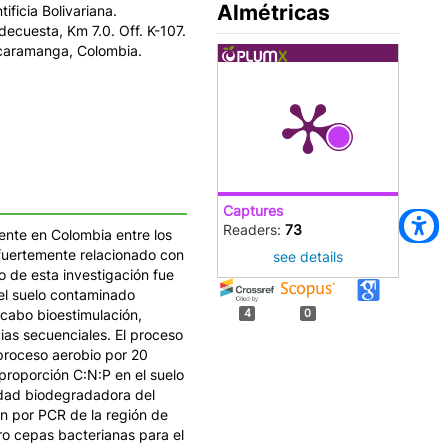
Almétricas
tificia Bolivariana.
decuesta, Km 7.0. Off. K-107.
caramanga, Colombia.
Captures
Readers:
73
ente en Colombia entre los
 fuertemente relacionado con
see details
 de esta investigación fue
el suelo contaminado
 cabo bioestimulación,
4
0
ias secuenciales. El proceso
proceso aerobio por 20
proporción C:N:P en el suelo
cidad biodegradadora del
ón por PCR de la región de
ro cepas bacterianas para el