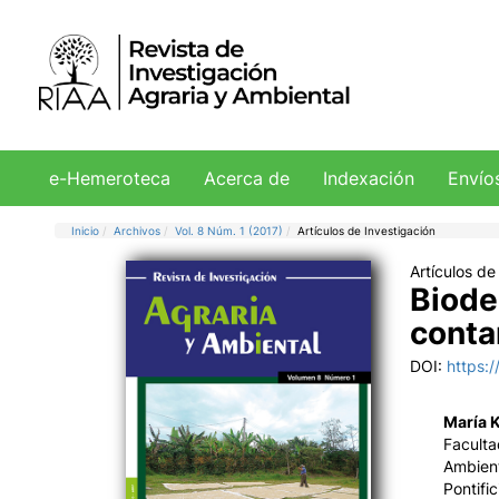
e-Hemeroteca
Acerca de
Indexación
Envío
Inicio
Archivos
Vol. 8 Núm. 1 (2017)
Artículos de Investigación
Artículos de
Biode
conta
DOI:
https:
María 
Faculta
Ambient
Pontific