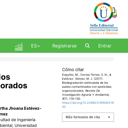
ES
Registrarse
Entrar
Cómo citar
los
Kopytko, M., Correa-Torres, S. N., &
Estévez- Gómez, M. J. (2017).
lorados
Biodegradación estimulada de los
suelos contaminados con pesticidas
organoclorados.
Revista De
Investigación Agraria Y Ambiental
,
8
(1), 119-130.
https://doi.org/10.22490/21456453.18
43
rtha Jhoana Estévez-
mez
Más formatos de cita
ultad de Ingeniería
iental, Universidad