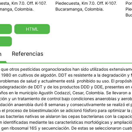
esta, Km 7.0. Off. K-107.
Piedecuesta, Km 7.0. Off. K-107.
Pon
manga, Colombia.
Bucaramanga, Colombia.
Pie
Bu
HTML
Referencias
n
 que otros pesticidas organoclorados han sido utilizados extensivam
 1980 en cultivos de algodón. DDT es resistente a la degradación y
roblemas de salud y actualmente está prohibido su uso. El propósito
biodegradación de DDT y de los productos DDD y DDE, presentes en 
ños en le municipio Agustín Codazzi, Cesar, Colombia. Se llevaron a
ión y un tratamiento de control bajo condiciones anaerobias y aerob
dación anaerobia duró 8 semanas y consecutivamente se realizó el 
el proceso de bioestimulación se adicionó fósforo para optimizar la 
las bacterias nativas se aislaron las cepas bacterianas con la capa
 identificadas mediante las características morfológicas y ampliaci
 gen ribosomal 16S y secuenciación. De estas se seleccionaron cuat