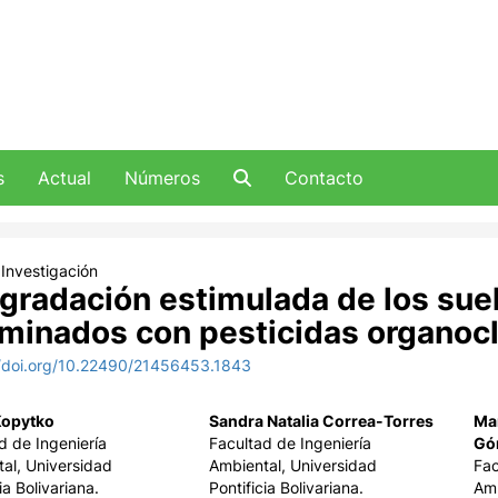
s
Actual
Números
Contacto
 Investigación
gradación estimulada de los sue
minados con pesticidas organoc
//doi.org/10.22490/21456453.1843
Kopytko
Sandra Natalia Correa-Torres
Ma
d de Ingeniería
Facultad de Ingeniería
Gó
al, Universidad
Ambiental, Universidad
Fac
ia Bolivariana.
Pontificia Bolivariana.
Amb