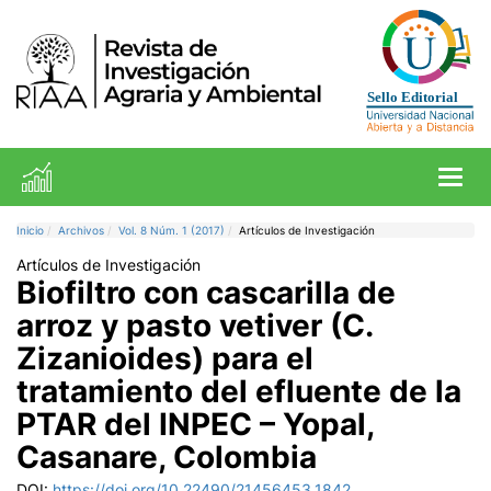
Toggl
Inicio
Archivos
Vol. 8 Núm. 1 (2017)
Artículos de Investigación
Artículos de Investigación
Biofiltro con cascarilla de
arroz y pasto vetiver (C.
Zizanioides) para el
tratamiento del efluente de la
PTAR del INPEC – Yopal,
Casanare, Colombia
DOI:
https://doi.org/10.22490/21456453.1842