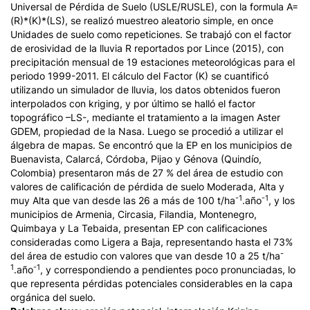
Universal de Pérdida de Suelo (USLE/RUSLE), con la formula A=
(R)*(K)*(LS), se realizó muestreo aleatorio simple, en once
Unidades de suelo como repeticiones. Se trabajó con el factor
de erosividad de la lluvia R reportados por Lince (2015), con
precipitación mensual de 19 estaciones meteorológicas para el
periodo 1999-2011. El cálculo del Factor (K) se cuantificó
utilizando un simulador de lluvia, los datos obtenidos fueron
interpolados con kriging, y por último se halló el factor
topográfico –LS-, mediante el tratamiento a la imagen Aster
GDEM, propiedad de la Nasa. Luego se procedió a utilizar el
álgebra de mapas. Se encontró que la EP en los municipios de
Buenavista, Calarcá, Córdoba, Pijao y Génova (Quindío,
Colombia) presentaron más de 27 % del área de estudio con
valores de calificación de pérdida de suelo Moderada, Alta y
-1
-1
muy Alta que van desde las 26 a más de 100 t/ha
.año
, y los
municipios de Armenia, Circasia, Filandia, Montenegro,
Quimbaya y La Tebaida, presentan EP con calificaciones
consideradas como Ligera a Baja, representando hasta el 73%
-
del área de estudio con valores que van desde 10 a 25 t/ha
1
-1
.año
, y correspondiendo a pendientes poco pronunciadas, lo
que representa pérdidas potenciales considerables en la capa
orgánica del suelo.