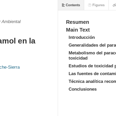
Contents
Figures
y Ambiental
Resumen
Main Text
Introducción
amol en la
Generalidades del par
e
Metabolismo del parace
toxicidad
Estudios de toxicidad
che-Sierra
Las fuentes de contam
Técnica analítica reco
Conclusiones