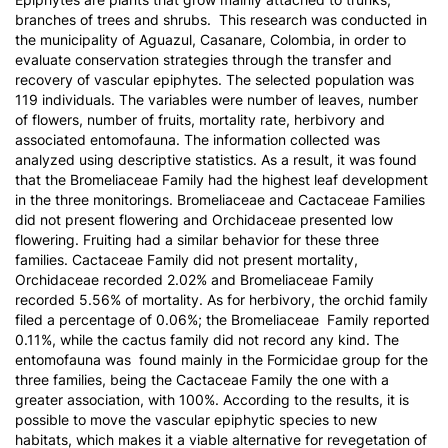
branches of trees and shrubs. This research was conducted in
the municipality of Aguazul, Casanare, Colombia, in order to
evaluate conservation strategies through the transfer and
recovery of vascular epiphytes. The selected population was
119 individuals. The variables were number of leaves, number
of flowers, number of fruits, mortality rate, herbivory and
associated entomofauna. The information collected was
analyzed using descriptive statistics. As a result, it was found
that the
Bromeliaceae
Family had the highest leaf development
in the three monitorings.
Bromeliaceae
and
Cactaceae
Families
did not present flowering and
Orchidaceae
presented low
flowering. Fruiting had a similar behavior for these three
families.
Cactaceae
Family did not present mortality,
Orchidaceae
recorded 2.02% and
Bromeliaceae
Family
recorded 5.56% of mortality. As for herbivory, the orchid family
filed a percentage of 0.06%; the
Bromeliaceae
Family reported
0.11%, while the cactus family did not record any kind. The
entomofauna was found mainly in the
Formicidae
group for the
three families, being the
Cactaceae
Family the one with a
greater association, with 100%. According to the results, it is
possible to move the vascular epiphytic species to new
habitats, which makes it a viable alternative for revegetation of