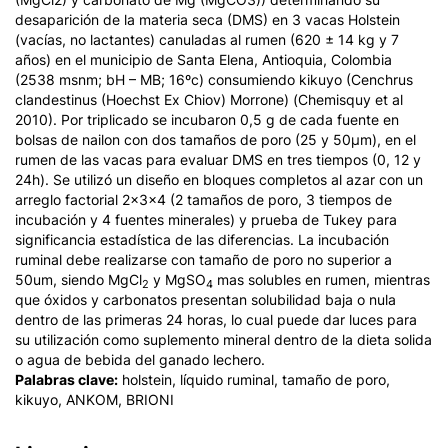
desaparición de la materia seca (DMS) en 3 vacas Holstein
(vacías, no lactantes) canuladas al rumen (620 ± 14 kg y 7
años) en el municipio de Santa Elena, Antioquia, Colombia
(2538 msnm; bH – MB; 16ºc) consumiendo kikuyo (
Cenchrus
clandestinus
(Hoechst Ex Chiov) Morrone) (Chemisquy et al
2010). Por triplicado se incubaron 0,5 g de cada fuente en
bolsas de nailon con dos tamaños de poro (25 y 50μm), en el
rumen de las vacas para evaluar DMS en tres tiempos (0, 12 y
24h). Se utilizó un diseño en bloques completos al azar con un
arreglo factorial 2x3x4 (2 tamaños de poro, 3 tiempos de
incubación y 4 fuentes minerales) y prueba de Tukey para
significancia estadística de las diferencias. La incubación
ruminal debe realizarse con tamaño de poro no superior a
50um, siendo MgCl
y MgSO
mas solubles en rumen, mientras
2
4
que óxidos y carbonatos presentan solubilidad baja o nula
dentro de las primeras 24 horas, lo cual puede dar luces para
su utilización como suplemento mineral dentro de la dieta solida
o agua de bebida del ganado lechero.
Palabras clave:
holstein, líquido ruminal, tamaño de poro,
kikuyo, ANKOM, BRIONI