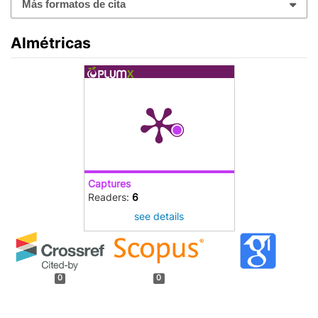
Más formatos de cita
Almétricas
Captures
Readers:
6
see details
0
0