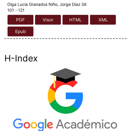
Olga Lucía Granados Niño, Jorge Diaz Gil
101 - 121
PDF
Visor
HTML
XML
Epub
H-Index