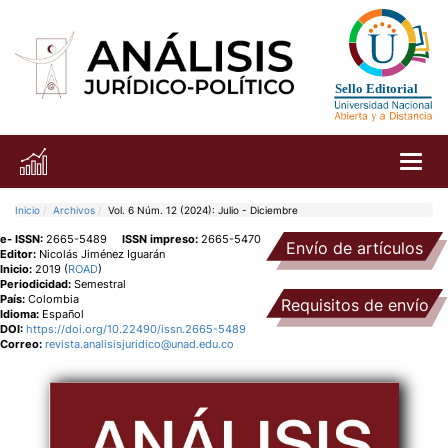
Toggl
Inicio
Archivos
Vol. 6 Núm. 12 (2024): Julio - Diciembre
e- ISSN:
2665-5489
ISSN impreso:
2665-5470
Envío de artículos
Editor:
Nicolás Jiménez Iguarán
Inicio:
2019 (
ROAD
)
Periodicidad:
Semestral
País:
Colombia
Requisitos de envío
Idioma:
Español
DOI:
https://doi.org/10.22490/issn.2665-5489
Correo:
revista.analisisjuridico@unad.edu.co