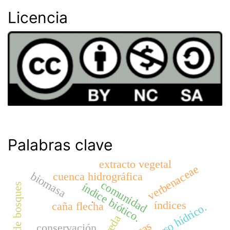
Licencia
Palabras clave
extracto vegetal
verbenaceae
biomasa
cuenca hidrográfica
comunidad
índice biótico.
.
índices
caña flecha
recurso hídrico.
vereda
conservación