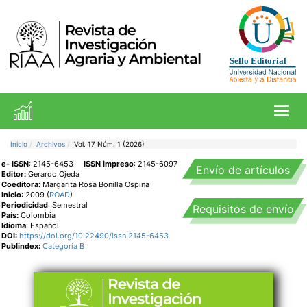
Toggl
Inicio
Archivos
Vol. 17 Núm. 1 (2026)
e- ISSN
: 2145-6453
ISSN impreso
: 2145-6097
Envío de artículos
Editor:
Gerardo Ojeda
Coeditora:
Margarita Rosa Bonilla Ospina
Inicio
: 2009 (
ROAD
)
Periodicidad
: Semestral
Requisitos de envío
País:
Colombia
Idioma
: Español
DOI:
https://doi.org/10.22490/issn.2145-6453
Publindex:
Categoría B