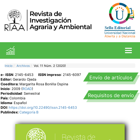
Toggl
Inicio
Archivos
Vol. 11 Núm. 2 (2020)
e- ISSN
: 2145-6453
ISSN impreso
: 2145-6097
Envío de artículos
Editor:
Gerardo Ojeda
Coeditora:
Margarita Rosa Bonilla Ospina
Inicio
: 2009 (
ROAD
)
Periodicidad
: Semestral
Requisitos de envío
País:
Colombia
Idioma
: Español
DOI:
https://doi.org/10.22490/issn.2145-6453
Publindex:
Categoría B