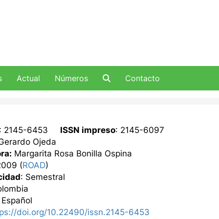
s
Actual
Números
Contacto
: 2145-6453
ISSN impreso
: 2145-6097
Gerardo Ojeda
ra:
Margarita Rosa Bonilla Ospina
2009 (
ROAD
)
cidad
: Semestral
lombia
: Español
tps://doi.org/10.22490/issn.2145-6453