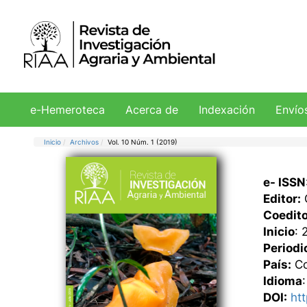
e-Hemeroteca
Acerca de
Indexación
Envío
Inicio
Archivos
Vol. 10 Núm. 1 (2019)
e- ISSN
Editor:
Coedito
Inicio
: 
Periodi
País:
Co
Idioma
DOI:
ht