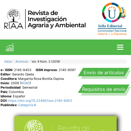
Toggl
Inicio
Archivos
Vol. 9 Núm. 2 (2018)
e- ISSN
: 2145-6453
ISSN impreso
: 2145-6097
Envío de artículos
Editor:
Gerardo Ojeda
Coeditora:
Margarita Rosa Bonilla Ospina
Inicio
: 2009 (
ROAD
)
Periodicidad
: Semestral
Requisitos de envío
País:
Colombia
Idioma
: Español
DOI:
https://doi.org/10.22490/issn.2145-6453
Publindex:
Categoría B