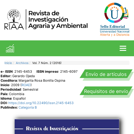
Toggl
Inicio
Archivos
Vol. 7 Núm. 2 (2016)
e- ISSN
: 2145-6453
ISSN impreso
: 2145-6097
Envío de artículos
Editor:
Gerardo Ojeda
Coeditora:
Margarita Rosa Bonilla Ospina
Inicio
: 2009 (
ROAD
)
Periodicidad
: Semestral
Requisitos de envío
País:
Colombia
Idioma
: Español
DOI:
https://doi.org/10.22490/issn.2145-6453
Publindex:
Categoría B