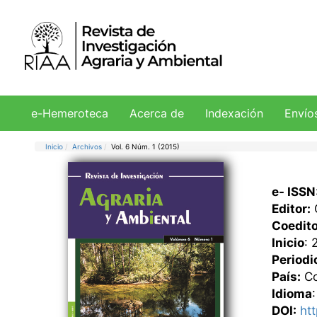
e-Hemeroteca
Acerca de
Indexación
Envío
Inicio
Archivos
Vol. 6 Núm. 1 (2015)
e- ISSN
Editor:
Coedito
Inicio
: 
Periodi
País:
Co
Idioma
DOI:
ht