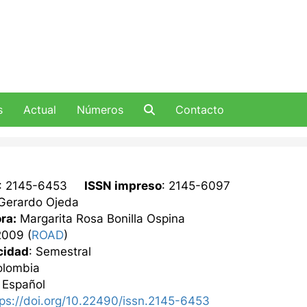
s
Actual
Números
Contacto
: 2145-6453
ISSN impreso
: 2145-6097
Gerardo Ojeda
ra:
Margarita Rosa Bonilla Ospina
2009 (
ROAD
)
cidad
: Semestral
lombia
: Español
tps://doi.org/10.22490/issn.2145-6453