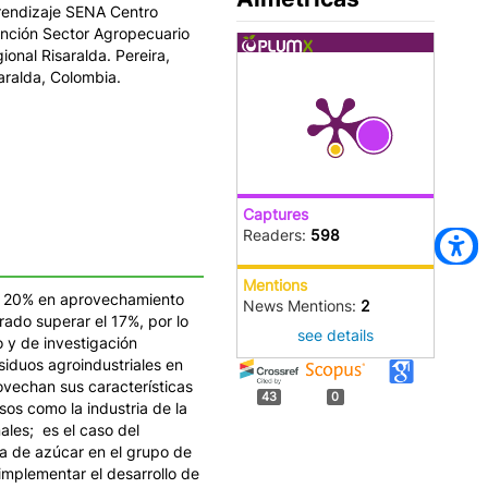
rendizaje SENA Centro
nción Sector Agropecuario
ional Risaralda. Pereira,
aralda, Colombia.
Captures
Readers:
598
Mentions
el 20% en aprovechamiento
News Mentions:
2
grado superar el 17%, por lo
see details
o y de investigación
esiduos agroindustriales en
vechan sus características
43
0
os como la industria de la
ales; es el caso del
ña de azúcar en el grupo de
implementar el desarrollo de