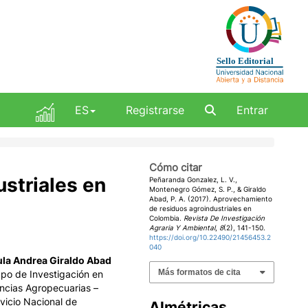
ES
Registrarse
Entrar
Cómo citar
striales en
Peñaranda Gonzalez, L. V.,
Montenegro Gómez, S. P., & Giraldo
Abad, P. A. (2017). Aprovechamiento
de residuos agroindustriales en
Colombia.
Revista De Investigación
Agraria Y Ambiental
,
8
(2), 141-150.
https://doi.org/10.22490/21456453.2
040
ula Andrea Giraldo Abad
Más formatos de cita
po de Investigación en
ncias Agropecuarias –
vicio Nacional de
Almétricas