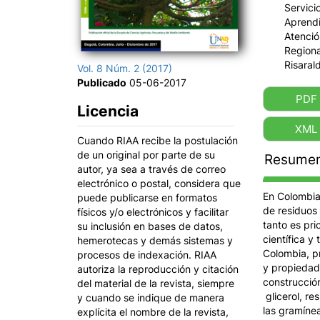
Servici
Aprend
Atenció
Regiona
Risaral
Vol. 8 Núm. 2 (2017)
Publicado
05-06-2017
PDF
Licencia
XML
Cuando RIAA recibe la postulación
de un original por parte de su
Resume
autor, ya sea a través de correo
electrónico o postal, considera que
En Colombia
puede publicarse en formatos
de residuos 
físicos y/o electrónicos y facilitar
tanto es pri
su inclusión en bases de datos,
científica y
hemerotecas y demás sistemas y
Colombia, p
procesos de indexación. RIAA
y propiedade
autoriza la reproducción y citación
construcció
del material de la revista, siempre
glicerol, r
y cuando se indique de manera
las gramíne
explícita el nombre de la revista,