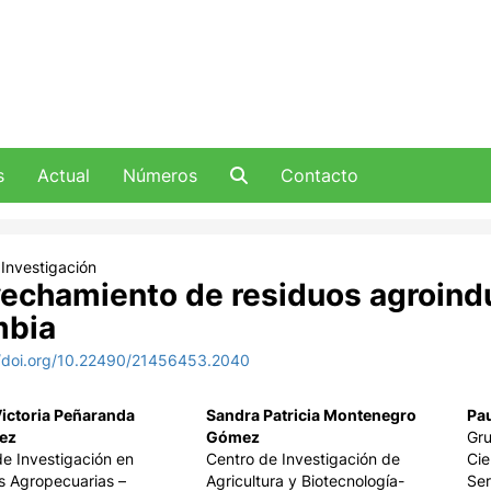
s
Actual
Números
Contacto
 Investigación
echamiento de residuos agroindu
mbia
//doi.org/10.22490/21456453.2040
Victoria Peñaranda
Sandra Patricia Montenegro
Pa
ez
Gómez
Gru
e Investigación en
Centro de Investigación de
Cie
s Agropecuarias –
Agricultura y Biotecnología-
Ser