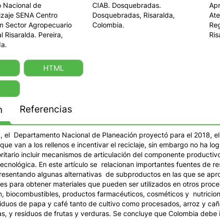
o Nacional de
CIAB. Dosquebradas.
Ap
izaje SENA Centro
Dosquebradas, Risaralda,
Ate
n Sector Agropecuario
Colombia.
Reg
l Risaralda. Pereira,
Ris
da.
HTML
Referencias
n
, el Departamento Nacional de Planeación proyectó para el 2018, 
que van a los rellenos e incentivar el reciclaje, sin embargo no ha lo
oritario incluir mecanismos de articulación del componente productiv
 tecnológica. En este artículo se relacionan importantes fuentes de r
resentando algunas alternativas de subproductos en las que se apro
s para obtener materiales que pueden ser utilizados en otros proces
n, biocombustibles, productos farmacéuticos, cosméticos y nutricion
esiduos de papa y café tanto de cultivo como procesados, arroz y ca
as, y residuos de frutas y verduras. Se concluye que Colombia debe 