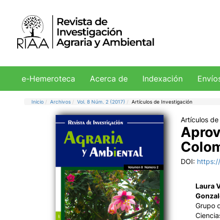
e-Hemeroteca
Acerca de
Indexación
Envío
Inicio
Archivos
Vol. 8 Núm. 2 (2017)
Artículos de Investigación
Artículos de
Aprov
Colo
DOI:
https:
Laura 
Gonzal
Grupo d
Ciencia