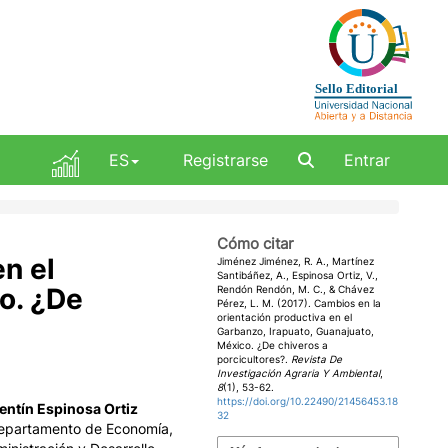
ES
Registrarse
Entrar
Cómo citar
n el
Jiménez Jiménez, R. A., Martínez
Santibáñez, A., Espinosa Ortiz, V.,
o. ¿De
Rendón Rendón, M. C., & Chávez
Pérez, L. M. (2017). Cambios en la
orientación productiva en el
Garbanzo, Irapuato, Guanajuato,
México. ¿De chiveros a
porcicultores?.
Revista De
Investigación Agraria Y Ambiental
,
8
(1), 53-62.
https://doi.org/10.22490/21456453.18
entín Espinosa Ortiz
32
epartamento de Economía,