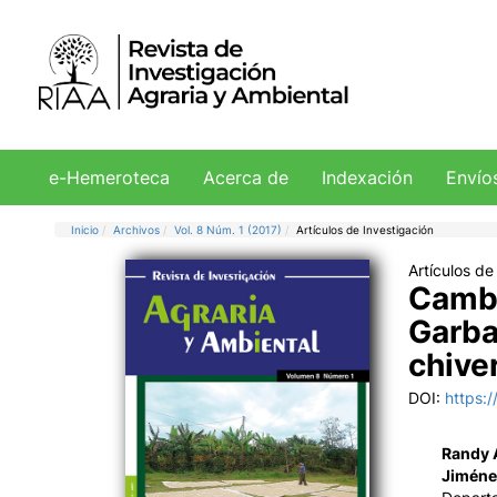
e-Hemeroteca
Acerca de
Indexación
Envío
Inicio
Archivos
Vol. 8 Núm. 1 (2017)
Artículos de Investigación
Artículos de
Cambi
Garba
chive
DOI:
https:
Randy 
Jiméne