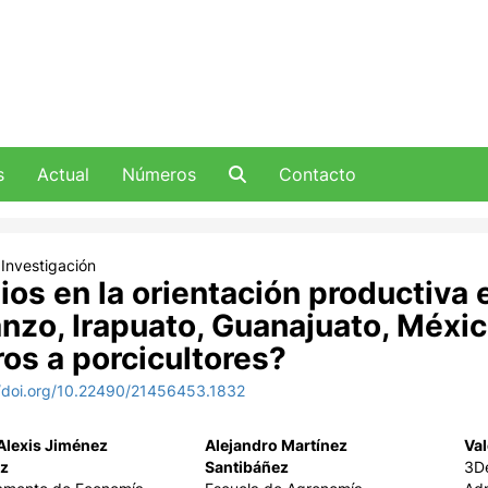
s
Actual
Números
Contacto
 Investigación
os en la orientación productiva e
nzo, Irapuato, Guanajuato, Méxic
ros a porcicultores?
//doi.org/10.22490/21456453.1832
Alexis Jiménez
Alejandro Martínez
Val
z
Santibáñez
3D