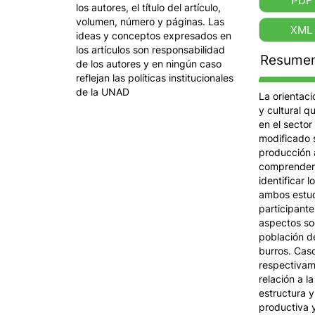
PDF
los autores, el título del artículo,
volumen, número y páginas. Las
XML
ideas y conceptos expresados en
los artículos son responsabilidad
Resume
de los autores y en ningún caso
reflejan las políticas institucionales
de la UNAD
La orientaci
y cultural q
en el sector
modificado s
producción 
comprender l
identificar 
ambos estudi
participant
aspectos so
población d
burros. Cas
respectivam
relación a l
estructura y
productiva y