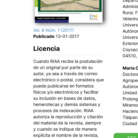
Depart
Adminis
Rural. 
Veterin
Univers
Vol. 8 Núm. 1 (2017)
Autóno
Publicado
13-01-2017
Univers
Exterior
Licencia
Coyoac
04510,
Cuando RIAA recibe la postulación
de un original por parte de su
María 
autor, ya sea a través de correo
Doctora
electrónico o postal, considera que
Agropec
puede publicarse en formatos
Autóno
físicos y/o electrónicos y facilitar
Unidad 
su inclusión en bases de datos,
Prolong
hemerotecas y demás sistemas y
Miramon
procesos de indexación. RIAA
Haciend
autoriza la reproducción y citación
Tlalpan
del material de la revista, siempre
Ciudad
y cuando se indique de manera
explícita el nombre de la revista,