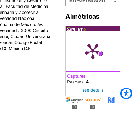
inistración y Desarrollo
Más formatos de cita
al. Facultad de Medicina
erinaria y Zootecnia.
Almétricas
versidad Nacional
ónoma de México. Av.
versidad #3000 Circuito
erior, Ciudad Universitaria.
yoacán Código Postal
10, México D.F.
Captures
Readers:
4
see details
0
0