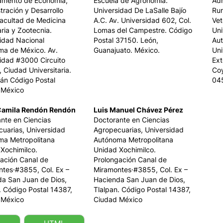
amento de Economía,
Escuela de Agronomía.
Adm
tración y Desarrollo
Universidad De LaSalle Bajío
Rur
Facultad de Medicina
A.C. Av. Universidad 602, Col.
Vet
aria y Zootecnia.
Lomas del Campestre. Código
Uni
idad Nacional
Postal 37150. León,
Aut
ma de México. Av.
Guanajuato. México.
Uni
idad #3000 Circuito
Ext
, Ciudad Universitaria.
Co
án Código Postal
045
 México
Camila Rendón Rendón
Luis Manuel Chávez Pérez
nte en Ciencias
Doctorante en Ciencias
uarias, Universidad
Agropecuarias, Universidad
ma Metropolitana
Autónoma Metropolitana
Xochimilco.
Unidad Xochimilco.
ación Canal de
Prolongación Canal de
tes·#3855, Col. Ex –
Miramontes·#3855, Col. Ex –
a San Juan de Dios,
Hacienda San Juan de Dios,
. Código Postal 14387,
Tlalpan. Código Postal 14387,
 México
Ciudad México