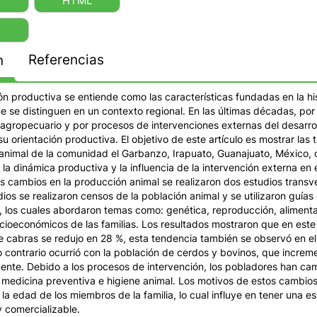
HTML
Referencias
n
ón productiva se entiende como las características fundadas en la his
ue se distinguen en un contexto regional. En las últimas décadas, por
 agropecuario y por procesos de intervenciones externas del desarro
u orientación productiva. El objetivo de este artículo es mostrar las
animal de la comunidad el Garbanzo, Irapuato, Guanajuato, México, c
a dinámica productiva y la influencia de la intervención externa en e
los cambios en la producción animal se realizaron dos estudios transv
os se realizaron censos de la población animal y se utilizaron guías
e, los cuales abordaron temas como: genética, reproducción, aliment
cioeconómicos de las familias. Los resultados mostraron que en este
e cabras se redujo en 28 %, esta tendencia también se observó en e
o contrario ocurrió con la población de cerdos y bovinos, que incre
ente. Debido a los procesos de intervención, los pobladores han ca
a medicina preventiva e higiene animal. Los motivos de estos cambios
 la edad de los miembros de la familia, lo cual influye en tener una
 comercializable.