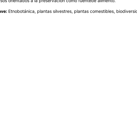
rsos orientados a la preservación como fuentede alimento.
ave:
Etnobotánica, plantas silvestres, plantas comestibles, biodiversi