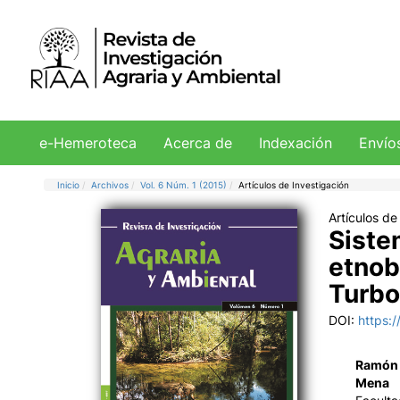
e-Hemeroteca
Acerca de
Indexación
Envío
Inicio
Archivos
Vol. 6 Núm. 1 (2015)
Artículos de Investigación
Artículos de
Siste
etnob
Turbo
DOI:
https:
Ramón 
Mena