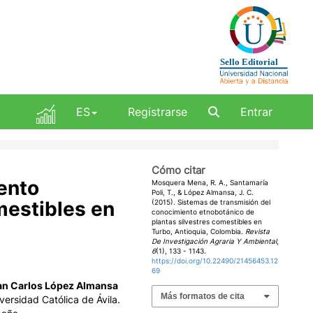
ES
Registrarse
Entrar
Cómo citar
ento
Mosquera Mena, R. A., Santamaría
Poli, T., & López Almansa, J. C.
mestibles en
(2015). Sistemas de transmisión del
conocimiento etnobotánico de
plantas silvestres comestibles en
Turbo, Antioquia, Colombia.
Revista
De Investigación Agraria Y Ambiental
,
6
(1), 133 - 1143.
https://doi.org/10.22490/21456453.12
69
an Carlos López Almansa
Más formatos de cita
versidad Católica de Ávila.