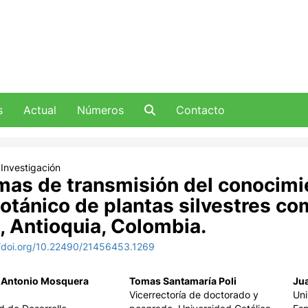
s
Actual
Números
Contacto
 Investigación
mas de transmisión del conocimi
otánico de plantas silvestres co
, Antioquia, Colombia.
//doi.org/10.22490/21456453.1269
Antonio Mosquera
Tomas Santamaría Poli
Ju
Vicerrectoría de doctorado y
Uni