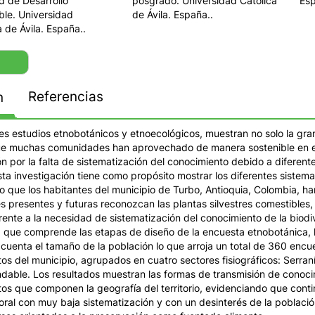
d de Desarrollo
posgrado. Universidad Católica
Es
ble. Universidad
de Ávila. España..
a de Ávila. España..
Referencias
n
es estudios etnobotánicos y etnoecológicos, muestran no solo la gra
ue muchas comunidades han aprovechado de manera sostenible en el 
 por la falta de sistematización del conocimiento debido a diferente
Esta investigación tiene como propósito mostrar los diferentes sistem
 que los habitantes del municipio de Turbo, Antioquia, Colombia, han
 presentes y futuras reconozcan las plantas silvestres comestibles, l
rente a la necesidad de sistematización del conocimiento de la biodiv
 que comprende las etapas de diseño de la encuesta etnobotánica, l
cuenta el tamaño de la población lo que arroja un total de 360 encu
os del municipio, agrupados en cuatro sectores fisiográficos: Serranía
undable. Los resultados muestran las formas de transmisión de conoc
tos que componen la geografía del territorio, evidenciando que con
oral con muy baja sistematización y con un desinterés de la poblaci