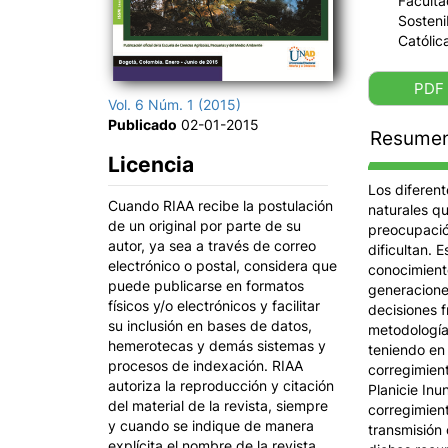
Faculta
Sosteni
Católic
PDF
Vol. 6 Núm. 1 (2015)
Publicado
02-01-2015
Resume
Licencia
Los diferent
Cuando RIAA recibe la postulación
naturales q
de un original por parte de su
preocupación
autor, ya sea a través de correo
dificultan. 
electrónico o postal, considera que
conocimiento
puede publicarse en formatos
generaciones
físicos y/o electrónicos y facilitar
decisiones f
su inclusión en bases de datos,
metodología
hemerotecas y demás sistemas y
teniendo en 
procesos de indexación. RIAA
corregimient
autoriza la reproducción y citación
Planicie In
del material de la revista, siempre
corregimien
y cuando se indique de manera
transmisión 
explícita el nombre de la revista,