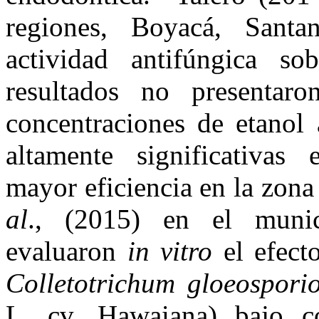
regiones, Boyacá, Sant
actividad antifúngica s
resultados no presentaron
concentraciones de etanol
altamente significativas 
mayor eficiencia en la zon
al
., (2015) en el munic
evaluaron
in vitro
el efect
Colletotrichum gloeospori
L
.
cv. Hawaiana) bajo c