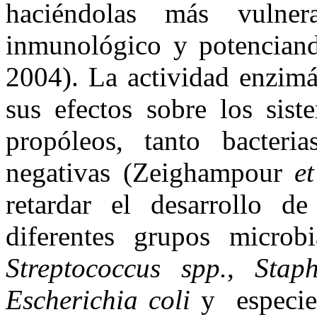
haciéndolas más vulner
inmunológico y potenciand
2004). La actividad enzimát
sus efectos sobre los sist
propóleos, tanto bacter
negativas (Zeighampour
et
retardar el desarrollo d
diferentes grupos micro
Streptococcus spp.
,
Stap
Escherichia coli
y especi