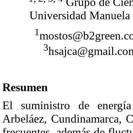
Grupo de Cienc
Universidad Manuela 
1
mostos@b2green.c
3
hsajca@gmail.co
Resumen
El suministro de energía
Arbeláez, Cundinamarca, Co
frecuentes, además de fluct