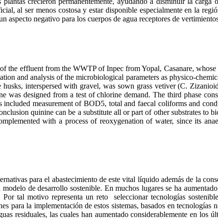
as plantas crecieron permanentemente, ayudando a disminuir la carga or
erficial, al ser menos costosa y estar disponible especialmente en la r
un aspecto negativo para los cuerpos de agua receptores de vertimientos
ent of the effluent from the WWTP of Inpec from Yopal, Casanare, whose 
ization and analysis of the microbiological parameters as physico-chemi
rice husks, interspersed with gravel, was sown grass vetiver (C. Zizanio
ne was designed from a test of chlorine demand. The third phase cons
s included measurement of BOD5, total and faecal coliforms and conduc
clusion quinine can be a substitute all or part of other substrates to bi
omplemented with a process of reoxygenation of water, since its anaer
nativas para el abastecimiento de este vital líquido además de la cons
el modelo de desarrollo sostenible. En muchos lugares se ha aumentado 
 Por tal motivo representa un reto seleccionar tecnologías sostenible
ones para la implementación de estos sistemas, basados en tecnologías 
aguas residuales, las cuales han aumentado considerablemente en los ú