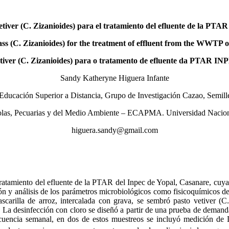
o vetiver (C. Zizanioides) para el tratamiento del efluente de la P
grass (C. Zizanioides) for the treatment of effluent from the WWT
vetiver (C. Zizanioides) para o tratamento de efluente da PTAR I
Sandy Katheryne Higuera Infante
n Educación Superior a Distancia, Grupo de Investigación Cazao, Semil
las, Pecuarias y del Medio Ambiente – ECAPMA. Universidad Nacion
higuera.sandy@gmail.com
l tratamiento del efluente de la PTAR del Inpec de Yopal, Casanare, cuya
ción y análisis de los parámetros microbiológicos como fisicoquímicos de
cascarilla de arroz, intercalada con grava, se sembró pasto vetiver (
 La desinfección con cloro se diseñó a partir de una prueba de demanda 
recuencia semanal, en dos de estos muestreos se incluyó medición d