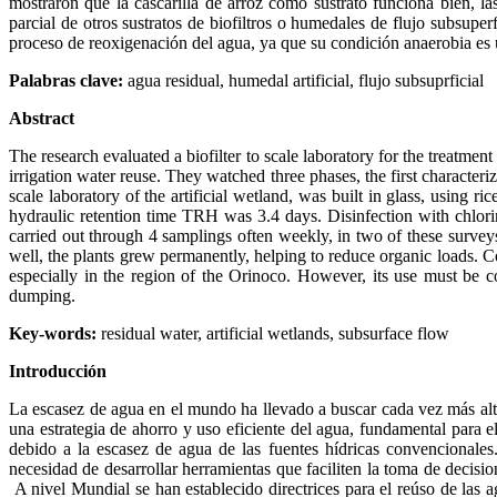
mostraron que la cascarilla de arroz como sustrato funciona bien, l
parcial de otros sustratos de biofiltros o humedales de flujo subsup
proceso de reoxigenación del agua, ya que su condición anaerobia es 
Palabras clave:
agua residual, humedal artificial, flujo subsuprficial
Abstract
The research evaluated a biofilter to scale laboratory for the treatm
irrigation water reuse. They watched three phases, the first character
scale laboratory of the artificial wetland, was built in glass, using 
hydraulic retention time TRH was 3.4 days. Disinfection with chlori
carried out through 4 samplings often weekly, in two of these survey
well, the plants grew permanently, helping to reduce organic loads. Con
especially in the region of the Orinoco. However, its use must be c
dumping.
Key-words:
residual water, artificial wetlands, subsurface flow
Introducción
La escasez de agua en el mundo ha llevado a buscar cada vez más alter
una estrategia de ahorro y uso eficiente del agua, fundamental para 
debido a la escasez de agua de las fuentes hídricas convencionales.
necesidad de desarrollar herramientas que faciliten la toma de decisi
A nivel Mundial se han establecido directrices para el reúso de las 