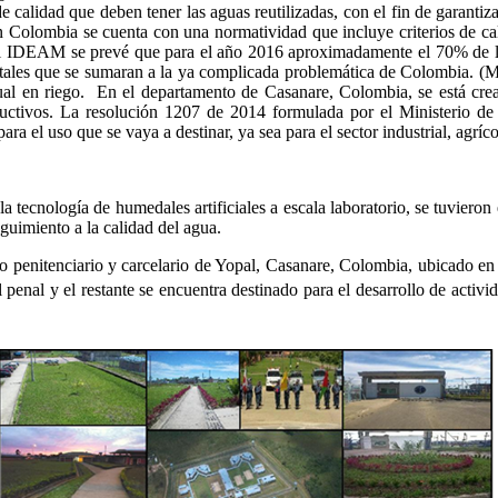
e calidad que deben tener las aguas reutilizadas, con el fin de garant
n Colombia se cuenta con una normatividad que incluye criterios de cal
el IDEAM se prevé que para el año 2016 aproximadamente el 70% de la 
tales que se sumaran a la ya complicada problemática de Colombia. (Man
dual en riego. En el departamento de Casanare, Colombia, se está cre
roductivos. La resolución 1207 de 2014 formulada por el Ministerio d
para el uso que se vaya a destinar, ya sea para el sector industrial, agr
a tecnología de humedales artificiales a escala laboratorio, se tuvieron
uimiento a la calidad del agua.
nto penitenciario y carcelario de Yopal, Casanare, Colombia, ubicado e
el penal y el restante se encuentra destinado para el desarrollo de act