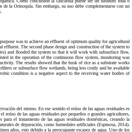
gánica. Como conclusión la cascarilla puede ser un sustituto total o
egión de la Orinoquía. Sin embargo, su uso debe complementarse con un
.
purpose was to achieve an effluent of optimum quality for agricultural
cal effluent. The second phase design and construction of the system to
ides) and flooded the system so that it will work with subsurface flow,
isted in the operation of the continuous flow system, monitoring was
tivity. The results showed that the husk of rice as a substrate works
ofilters or subsurface flow wetlands, being less costly and be available
obic condition is a negative aspect to the receiving water bodies of
ervación del mismo. En ese sentido el reúso de las aguas residuales es
el reúso de las aguas residuales por pequeños o grandes agricultores,
s para el tratamiento de las aguas residuales domésticas, creando la
naturales de depuración, como humedales artificiales (Espinosa, 2014).
ltimos años, esto debido a la preocupante escasez de agua. Uno de los