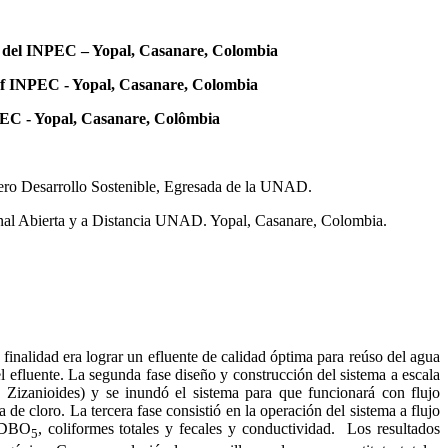
TAR del INPEC – Yopal, Casanare, Colombia
P of INPEC - Yopal, Casanare, Colombia
NPEC - Yopal, Casanare, Colômbia
lero Desarrollo Sostenible, Egresada de la UNAD.
al Abierta y a Distancia UNAD. Yopal, Casanare, Colombia.
 finalidad era lograr un efluente de calidad óptima para reúso del agua
l efluente. La segunda fase diseño y construcción del sistema a escala
C. Zizanioides) y se inundó el sistema para que funcionará con flujo
de cloro. La tercera fase consistió en la operación del sistema a flujo
e DBO
, coliformes totales y fecales y conductividad. Los resultados
5