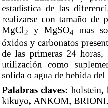
estadística de las diferen
realizarse con tamaño de 
MgCl
y MgSO
mas sol
2
4
óxidos y carbonatos present
de las primeras 24 horas, 
utilización como supleme
solida o agua de bebida del
Palabras claves:
holstein
,
kikuyo
,
ANKOM, BRIONI