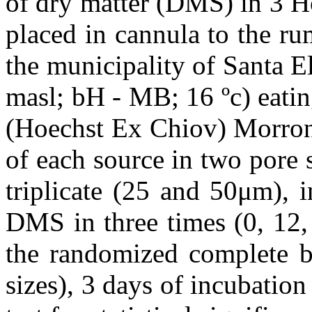
of dry matter (DMS) in 3 H
placed in cannula to the r
the municipality of Santa 
masl; bH - MB; 16 ºc) eati
(Hoechst Ex Chiov) Morrone
of each source in two pore 
triplicate (25 and 50μm), 
DMS in three times (0, 12,
the randomized complete bl
sizes), 3 days of incubatio