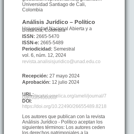
Universidad Santiago de Cali
,
Colombia
Análisis Jurídico – Político
Universidad Nacional Abierta y a
Distancia, Colombia
ISSN:
2665-5470
ISSN-e:
2665-5489
Periodicidad:
Semestral
vol. 6,
núm. 12,
2024
revista.analisisjuridico@unad.edu.co
Recepción:
27 mayo 2024
Aprobación:
12 julio 2024
URL:
https://portal.amelica.org/ameli/journal/7
02/7025400008/
DOI:
https://doi.org/10.22490/26655489.8218
Los autores que publican con la revista
Análisis Jurídico - Político aceptan los
siguientes términos: Los autores ceden
los derechos patrimoniales a la